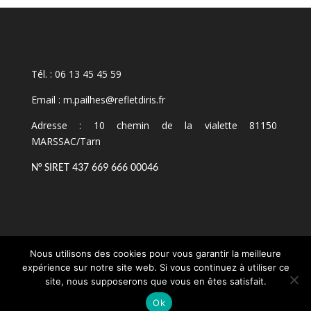
Tél. : 06 13 45 45 59
Email : m.pailhes@refletdiris.fr
Adresse : 10 chemin de la vialette 81150
MARSSAC/Tarn
N° SIRET 437 669 666 00046
Nous utilisons des cookies pour vous garantir la meilleure
expérience sur notre site web. Si vous continuez à utiliser ce
site, nous supposerons que vous en êtes satisfait.
Ok
Site réalisé avec
par
l'Agence Pr@tik